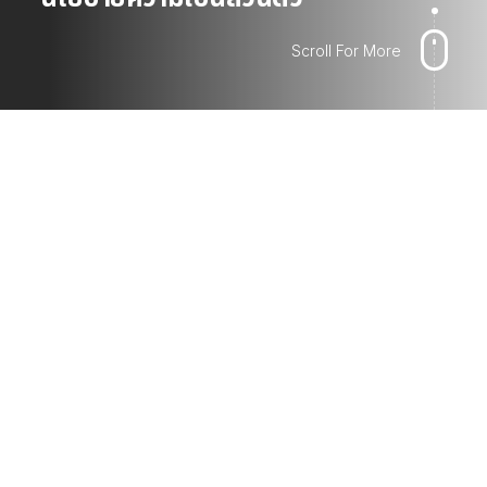
Scroll For More
นโยบายความเป็นส่วนตัว
การคุ้มครองความเป็นส่วนตัวของลูกค้าเป็นสิ่งที่สำคัญมาก
สำหรับเรา ดังนั้น ในการใช้บริการของเรา เรามีนโยบายความ
เป็นส่วนตัวเพื่อให้คุณทราบถึงข้อมูลที่เราเก็บรวบรวม เพื่อ
อะไร และวิธีการใช้งานของข้อมูลดังกล่าว
1.ข้อมูลส่วนบุคคลที่เรารวบรวม